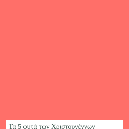
Τα 5 φυτά των Χριστουγέννων