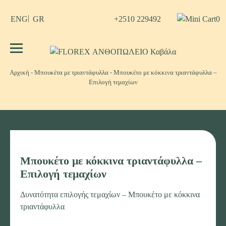
Skip
to
+2510 229492
0
ENG
GR
content
Κανένα προϊόν στο καλάθι σας.
FLOREX ΑΝΘΟΠΩΛΕΙΟ Καβάλα
Λουλούδια, άνθη, Φυτά Καβάλα
Αρχική
-
Μπουκέτα με τριαντάφυλλα
-
Μπουκέτο με κόκκινα τριαντάφυλλα –
Επιλογή τεμαχίων
Μπουκέτο με κόκκινα τριαντάφυλλα –
Επιλογή τεμαχίων
Δυνατότητα επιλογής τεμαχίων – Μπουκέτο με κόκκινα
τριαντάφυλλα