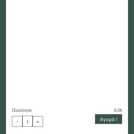
Ποσότητα
0,0
€
Αγορά !
Μπουκέτο
-
+
με
κόκκινα