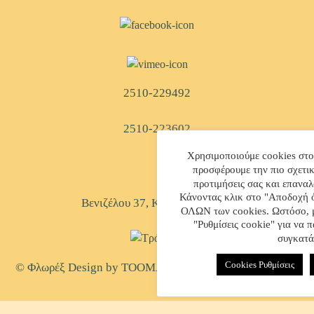
2510-229492
2510-223602
Χρησιμοποιούμε cookies στο
προσφέρουμε την πιο σχετική
προτιμήσεις σας και επαναλ
Κάνοντας κλικ στο "Αποδοχή ό
Βενιζέλου 37, Kαβάλα, Ελλάδα
ΟΛΩΝ των cookies. Ωστόσο, μπ
"Ρυθμίσεις cookie" για να 
συγκατά
Cookies Ρυθμίσεις
© Φλωρέξ Design by
TOOMAN
| Created by
WEB-MATE